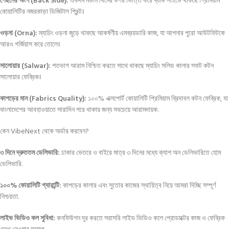
পেছনের অংশ (Back Side):
একদম মডার্ন থিমের উপর ভিত্তি করে ব্যাক সাইডে থাকছে প্রিমিয়াম
কোয়ালিটির নজরকাড়া ডিজিটাল প্রিন্ট।
ওড়না (Orna):
ম্যাচিং ওড়না জুড়ে থাকছে আকর্ষণীয় এমব্রয়ডারি কাজ, যা আপনার পুরো আউটফিটকে
আরও গর্জিয়াস করে তোলে।
সালোয়ার (Salwar):
শতভাগ আরাম নিশ্চিত করতে সাথে থাকছে ম্যাচিং সলিড কালার সফট কটন
সালোয়ার ফেব্রিক।
কাপড়ের মান (Fabrics Quality):
১০০% এক্সপোর্ট কোয়ালিটি প্রিমিয়াম ব্রিদাবল কটন ফেব্রিক, যা
বাংলাদেশের আবহাওয়াতে সারাদিন পরে থাকার জন্য সবচেয়ে আরামদায়ক
.
কেন VibeNext থেকে অর্ডার করবেন?
৩ দিনে দ্রুততম ডেলিভারি:
ঢাকার ভেতরে ও বাইরে মাত্র ৩ দিনের মধ্যে ক্যাশ অন ডেলিভারিতে হোম
ডেলিভারি
.
১০০% কোয়ালিটি গ্যারান্টি:
কাপড়ের কালার এবং সুতোর কাজের স্থায়িত্ব নিয়ে আমরা দিচ্ছি সম্পূর্ণ
নিশ্চয়তা
.
লাইভ ভিডিও কল সুবিধা:
কনফিউশন দূর করতে সরাসরি লাইভ ভিডিও কলে প্রোডাক্টের কাজ ও ফেব্রিক