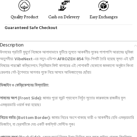
Quality Product
Cash on Delevery
Easy Exchanges
Guaranteed Safe Checkout
Description
উৎসবের প্রতিটি মুহূর্তে নিজেকে আলাদাভাবে ফুটিয়ে তুলতে আকর্ষণীয় লুকের পাশাপাশি আরামের ভূমিকা
অতুলনীয়।
VibeNext
-এর নতুন এডিশন
AFROZEH 854
থ্রি-পিসটি তৈরি হয়েছে মূলত এই দুটি
বিষয়ের পারফেক্ট কম্বিনেশনে
. প্রিমিয়াম মিস্ট কালারের এই পোশাকটি যেকোনো জমকালো অনুষ্ঠান কিংবা
রেগুলার গেট-টুগেদারে আপনার লুকে নিয়ে আসবে আভিজাত্যের ছোঁয়া।
ডিজাইন ও ফেব্রিকেশনের বিস্তারিত:
সামনের অংশ (Front Side):
জামার পুরো ফ্রন্ট প্যানেলে নিখুঁত সুতোর কারুকাজে রাজকীয় ফুল
এমব্রয়ডারি ওয়ার্ক করা হয়েছে।
নিচের বর্ডার (Bottom Border):
জামার নিচের অংশে থাকছে ভারী ও আকর্ষণীয় হেভি এমব্রয়ডারি
ডিজাইন, যা ড্রেসটিকে দেয় একটি কমপ্লিট ফেস্টিভ লুক।