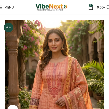
0
MENU
0.00
৳
Home
Women
Dresses
Three Piece
-9%