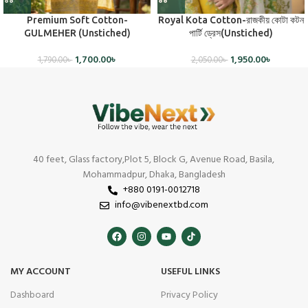
Premium Soft Cotton-
Royal Kota Cotton-রাজকীয় কোটা কটন
GULMEHER (Unstiched)
পার্টি ড্রেস(Unstiched)
1,700.00
৳
1,950.00
৳
1,790.00
৳
2,050.00
৳
40 feet, Glass factory,Plot 5, Block G, Avenue Road, Basila,
Mohammadpur, Dhaka, Bangladesh
+880 0191-0012718
info@vibenextbd.com
MY ACCOUNT
USEFUL LINKS
Dashboard
Privacy Policy