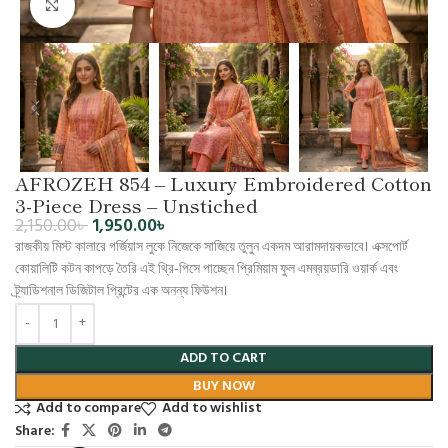
Click to enlarge
AFROZEH 854 – Luxury Embroidered Cotton
3-Piece Dress – Unstiched
2,150.00
৳
1,950.00
৳
রাজকীয় মিস্ট কালারে গর্জিয়াস লুকে নিজেকে সাজিয়ে তুলুন একদম আরামদায়কভাবে। এক্সপোর্ট
কোয়ালিটি কটন কাপড়ে তৈরি এই থ্রি-পিসে পাচ্ছেন প্রিমিয়াম ফুল এমব্রয়ডারি ওয়ার্ক এবং
ট্র্যাডিশনাল ডিজিটাল প্রিন্টের এক অনন্য ফিউশন।
ADD TO CART
BUY NOW
Add to compare
Add to wishlist
Share: