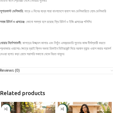
ভিডিও কলে প্রোডাক্ট দেখে নেওয়ার সুবিধা
।
সুপারফাস্ট ডেলিভারি:
মাত্র ৩ দিনের মধ্যে সারা বাংলাদেশে ক্যাশ অন ডেলিভারিতে হোম ডেলিভারি
সহজ রিটার্ন ও এক্সচেঞ্জ:
কোনো সমস্যা হলে রয়েছে ফ্রি রিটার্ন ও ইজি এক্সচেঞ্জ পলিসি
।
ধোয়ার নির্দেশনাবলী:
কাপড়ের উজ্জ্বল কালার এবং নিখুঁত এমব্রয়ডারি সুতোর কাজ দীর্ঘস্থায়ী করতে
প্রথমবার ওয়াশের ক্ষেত্রে ড্রাই ক্লিন অথবা রিফাইন ডিটারজেন্ট দিয়ে নরমাল হ্যান্ড ওয়াশ করার পরামর্শ
দেওয়া হলো। কড়া রোদে সরাসরি শুকানো থেকে বিরত থাকুন।
Reviews (0)
Related products
-9%
-4%