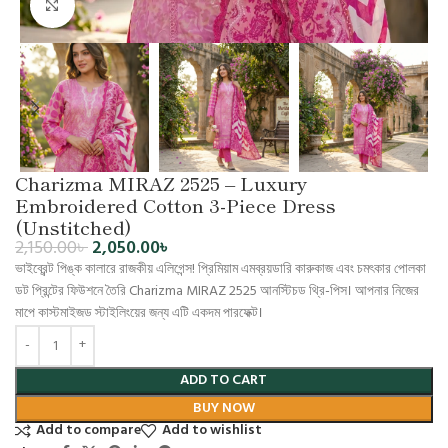
Click to enlarge
Charizma MIRAZ 2525 – Luxury
Embroidered Cotton 3-Piece Dress
(Unstitched)
2,150.00
৳
2,050.00
৳
ভাইব্রেন্ট পিঙ্ক কালারে রাজকীয় এলিগেন্স! প্রিমিয়াম এমব্রয়ডারি কারুকাজ এবং চমৎকার পোলকা
ডট প্রিন্টের ফিউশনে তৈরি Charizma MIRAZ 2525 আনস্টিচড থ্রি-পিস। আপনার নিজের
মাপে কাস্টমাইজড স্টাইলিংয়ের জন্য এটি একদম পারফেক্ট।
ADD TO CART
BUY NOW
Add to compare
Add to wishlist