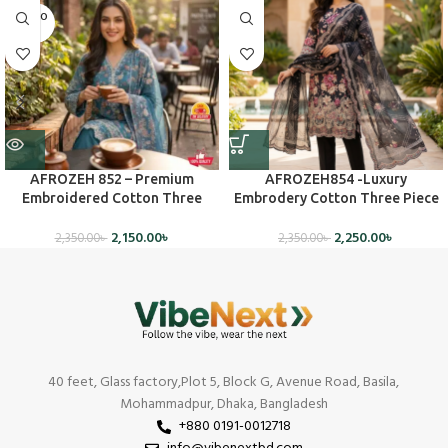
SOLD O
UT
AFROZEH 852 – Premium
AFROZEH854 -Luxury
Embroidered Cotton Three
Embrodery Cotton Three Piece
Piece Set(Unstiched)
(Unstiched)
2,150.00
৳
2,250.00
৳
2,350.00
৳
2,350.00
৳
40 feet, Glass factory,Plot 5, Block G, Avenue Road, Basila,
Mohammadpur, Dhaka, Bangladesh
+880 0191-0012718