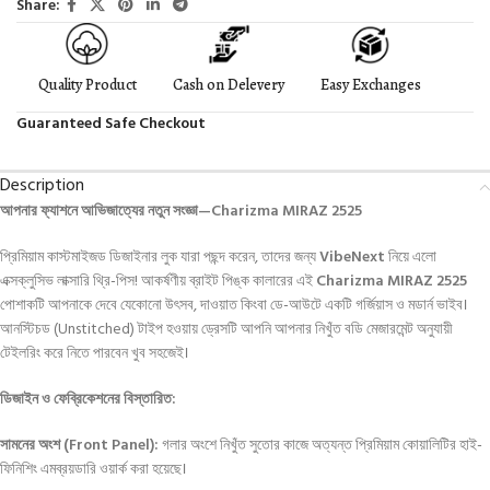
Share:
Quality Product
Cash on Delevery
Easy Exchanges
Guaranteed Safe Checkout
Description
আপনার ফ্যাশনে আভিজাত্যের নতুন সংজ্ঞা—Charizma MIRAZ 2525
প্রিমিয়াম কাস্টমাইজড ডিজাইনার লুক যারা পছন্দ করেন, তাদের জন্য
VibeNext
নিয়ে এলো
এক্সক্লুসিভ লাক্সারি থ্রি-পিস
! আকর্ষণীয় ব্রাইট পিঙ্ক কালারের এই
Charizma MIRAZ 2525
পোশাকটি আপনাকে দেবে যেকোনো উৎসব, দাওয়াত কিংবা ডে-আউটে একটি গর্জিয়াস ও মডার্ন ভাইব।
আনস্টিচড (Unstitched) টাইপ হওয়ায় ড্রেসটি আপনি আপনার নিখুঁত বডি মেজারমেন্ট অনুযায়ী
টেইলরিং করে নিতে পারবেন খুব সহজেই।
ডিজাইন ও ফেব্রিকেশনের বিস্তারিত:
সামনের অংশ (Front Panel):
গলার অংশে নিখুঁত সুতোর কাজে অত্যন্ত প্রিমিয়াম কোয়ালিটির হাই-
ফিনিশিং এমব্রয়ডারি ওয়ার্ক করা হয়েছে।