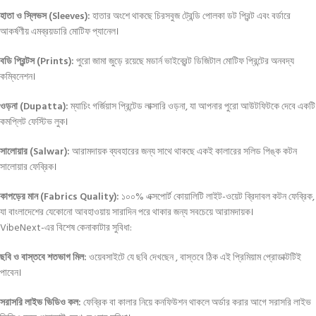
হাতা ও স্লিভস (Sleeves):
হাতার অংশে থাকছে চিরসবুজ ট্রেন্ডি পোলকা ডট প্রিন্ট এবং বর্ডারে
আকর্ষণীয় এমব্রয়ডারি মোটিফ প্যানেল।
বডি প্রিন্টস (Prints):
পুরো জামা জুড়ে রয়েছে মডার্ন ভাইব্রেন্ট ডিজিটাল মোটিফ প্রিন্টের অনবদ্য
কম্বিনেশন।
ওড়না (Dupatta):
ম্যাচিং গর্জিয়াস প্রিন্টেড লাক্সারি ওড়না, যা আপনার পুরো আউটফিটকে দেবে একটি
কমপ্লিট ফেস্টিভ লুক।
সালোয়ার (Salwar):
আরামদায়ক ব্যবহারের জন্য সাথে থাকছে একই কালারের সলিড পিঙ্ক কটন
সালোয়ার ফেব্রিক।
কাপড়ের মান (Fabrics Quality):
১০০% এক্সপোর্ট কোয়ালিটি লাইট-ওয়েট ব্রিদাবল কটন ফেব্রিক,
যা বাংলাদেশের যেকোনো আবহাওয়ায় সারাদিন পরে থাকার জন্য সবচেয়ে আরামদায়ক
।
VibeNext-এর বিশেষ কেনাকাটার সুবিধা:
ছবি ও বাস্তবে শতভাগ মিল:
ওয়েবসাইটে যে ছবি দেখছেন , বাস্তবে ঠিক এই প্রিমিয়াম প্রোডাক্টটিই
পাবেন
।
সরাসরি লাইভ ভিডিও কল:
ফেব্রিক বা কালার নিয়ে কনফিউশন থাকলে অর্ডার করার আগে সরাসরি লাইভ