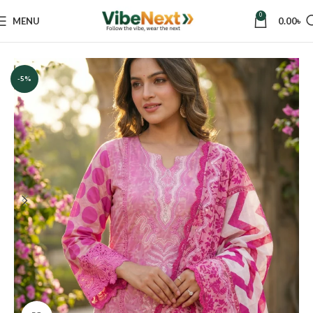
0
MENU
0.00
৳
Home
Women
Dresses
Three Piece
-5%