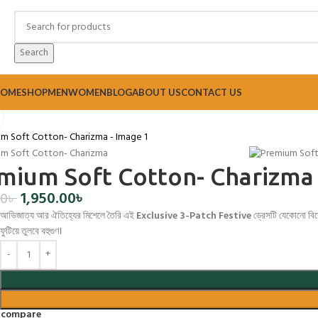
Search
Watch video
Home
Women
Dresses
Three Piece
Premium Soft Cotton- Charizma
OME
SHOP
MEN
WOMEN
BLOG
ABOUT US
CONTACT US
Click to enlarge
mium Soft Cotton- Charizma
1,950.00
৳
00
৳
আভিজাত্য আর ঐতিহ্যের মিশেলে তৈরি এই
Exclusive 3-Patch Festive
ড্রেসটি যেকোনো বিশ
ফুটিয়ে তুলবে বহুগুণ।
 compare