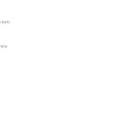
গ করবে।
দেখাবে।
।