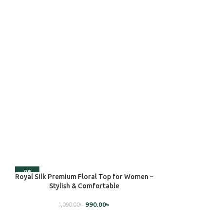
-9%
ADD TO CART
Royal Silk Premium Floral Top for Women –
Stylish & Comfortable
990.00
৳
1,090.00
৳