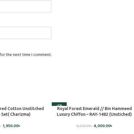
 for the next time I comment.
-5%
ADD TO CART
ed Cotton Unstitched
Royal Forest Emerald // Bin Hammeed
 Set( Charizma)
Luxury Chiffon – RAY-1482 (Unstiched)
1,950.00
৳
4,000.00
৳
৳
4,200.00
৳