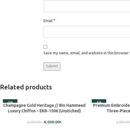
*
Email
Save my name, email, and website in this browser
Related products
-5%
-5%
ADD TO CART
ADD TO CART
Champagne Gold Heritage // Bin Hammeed
Premium Embroider
Luxury Chiffon – EKR-1506 (Unstiched)
Three-Piece
4,000.00
৳
4,200.00
৳
2,050.00