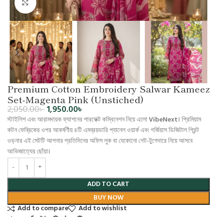
Click to enlarge
Premium Cotton Embroidery Salwar Kameez
Set-Magenta Pink (Unstiched)
2,050.00
৳
1,950.00
৳
স্টাইলিশ এবং আরামদায়ক ফ্যাশনের পারফেক্ট কম্বিনেশন নিয়ে এলো
VibeNext
। প্রিমিয়াম
কটন ফেব্রিকের ওপর আকর্ষণীয় ৪টি এমব্রয়ডারি প্যানেল ওয়ার্ক এবং গর্জিয়াস ডিজিটাল প্রিন্ট
ওড়নার এই সেটটি আপনার প্রতিদিনের অফিস লুক বা যেকোনো গেট-টুগেদারে নিয়ে আসবে
আভিজাত্যের ছোঁয়া।
ADD TO CART
BUY NOW
Add to compare
Add to wishlist