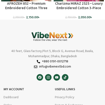
AFROZEH 852 – Premium
Charizma MIRAZ 2525 – Luxury
Embroidered Cotton Three
Embroidered Cotton 3-Piece
Piece Set(Unstiched)
Dress (Unstitched)
2,150.00
৳
2,050.00
৳
2,350.00
৳
2,150.00
৳
40 feet, Glass factory,Plot 5, Block G, Avenue Road, Basila,
Mohammadpur, Dhaka, Bangladesh
+880 0191-0012718
info@vibenextbd.com
MY ACCOUNT
USEFUL LINKS
Dashboard
Privacy Policy