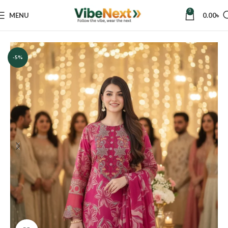
0
MENU
0.00
৳
Home
Women
Dresses
Three Piece
-5%