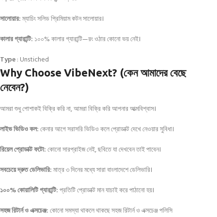
সালোয়ার:
ম্যাচিং সলিড প্রিমিয়াম কটন সালোয়ার।
কালার গ্যারান্টি:
১০০% কালার গ্যারান্টি—রং ওঠার কোনো ভয় নেই।
Type
: Unstiched
Why Choose VibeNext? (কেন আমাদের বেছে
নেবেন?)
আমরা শুধু পোশাকই বিক্রি করি না, আমরা বিক্রি করি আপনার আত্মবিশ্বাস।
লাইভ ভিডিও কল:
কেনার আগে সরাসরি ভিডিও কলে প্রোডাক্ট দেখে নেওয়ার সুবিধা।
রিয়েল প্রোডাক্ট ফটো:
কোনো সারপ্রাইজ নেই, ছবিতে যা দেখবেন তাই পাবেন।
সবচেয়ে দ্রুত ডেলিভারি:
মাত্র ৩ দিনের মধ্যে সারা বাংলাদেশে ডেলিভারি।
১০০% কোয়ালিটি গ্যারান্টি:
প্রতিটি প্রোডাক্ট মান যাচাই করে পাঠানো হয়।
সহজ রিটার্ন ও এক্সচেঞ্জ:
কোনো সমস্যা থাকলে থাকছে সহজ রিটার্ন ও এক্সচেঞ্জ পলিসি