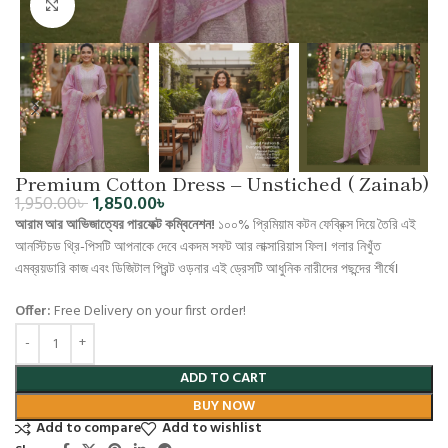
Click to enlarge
Premium Cotton Dress – Unstiched ( Zainab)
1,950.00
৳
1,850.00
৳
আরাম আর আভিজাত্যের পারফেক্ট কম্বিনেশন!
১০০% প্রিমিয়াম কটন ফেব্রিক্স দিয়ে তৈরি এই
আনস্টিচড থ্রি-পিসটি আপনাকে দেবে একদম সফট আর লাক্সারিয়াস ফিল।
গলার নিখুঁত
এমব্রয়ডারি কাজ এবং ডিজিটাল প্রিন্ট ওড়নার এই ড্রেসটি আধুনিক নারীদের পছন্দের শীর্ষে।
Offer:
Free Delivery on your first order!
ADD TO CART
BUY NOW
Add to compare
Add to wishlist