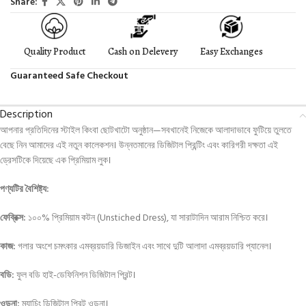
Share:
Quality Product
Cash on Delevery
Easy Exchanges
Guaranteed Safe Checkout
Description
আপনার প্রতিদিনের স্টাইল কিংবা ছোটখাটো অনুষ্ঠান—সবখানেই নিজেকে আলাদাভাবে ফুটিয়ে তুলতে
বেছে নিন আমাদের এই নতুন কালেকশন।
উন্নতমানের ডিজিটাল প্রিন্টিং এবং কারিগরী দক্ষতা এই
ড্রেসটিকে দিয়েছে এক প্রিমিয়াম লুক।
পণ্যটির বৈশিষ্ট্য:
ফেব্রিক্স:
১০০% প্রিমিয়াম কটন (Unstiched Dress), যা সারাটাদিন আরাম নিশ্চিত করে।
কাজ:
গলার অংশে চমৎকার এমব্রয়ডারি ডিজাইন এবং সাথে দুটি আলাদা এমব্রয়ডারি প্যানেল।
বডি:
ফুল বডি হাই-ডেফিনিশন ডিজিটাল প্রিন্ট।
ওড়না:
ম্যাচিং ডিজিটাল প্রিন্ট ওড়না।