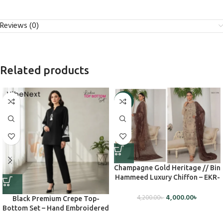
Reviews (0)
Related products
-5%
Champagne Gold Heritage // Bin
Hammeed Luxury Chiffon – EKR-
1506 (Unstiched)
4,000.00
৳
4,200.00
৳
Black Premium Crepe Top-
Bottom Set – Hand Embroidered
Elegance