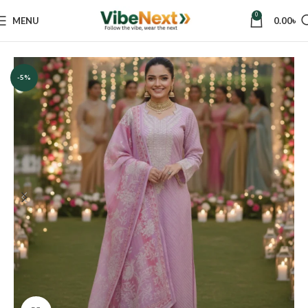
0
MENU
0.00
৳
Home
Women
Dresses
Three Piece
-5%