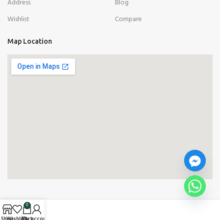
Address
Blog
Wishlist
Compare
Map Location
0
Shop
Wishlist
Cart
My account