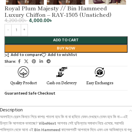
Royal Plum Majesty // Bin Hammeed
Luxury Chiffon – RAY-1505 (Unstiched)
4,200.00
৳
4,000.00
৳
ADD TO CART
BUY NOW
Add to compare
Add to wishlist
Share:
Quality Product
Cash on Delevery
Easy Exchanges
Guaranteed Safe Checkout
Description
অনলাইনে ড্রেস কিনতে গিয়ে কাপড় পাতলা হবে কি না বা ছবিতে যেমন দেখছেন তেমন হবে কি না—এই
চিন্তা কি আপনাকে ভাবাচ্ছে?
VibeNext
আপনার সেই দুশ্চিন্তার সমাধান নিয়ে এসেছে. সরাসরি
পাকিস্তান থেকে আনা এই
Bin Hammeed
কালেকশনটি আপনাকে দিবে এমন এক আভিজাত্য যা শুধু