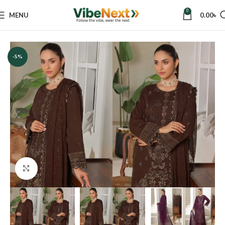
0
MENU
0.00
৳
Home
Women
Dresses
Three Piece
-5%
Click to enlarge