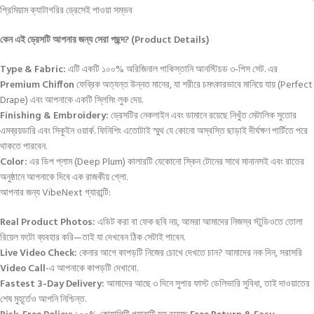
প্রিমিয়াম ক্যাটাগরির ড্রেসেই পাওয়া সম্ভব
কেন এই ড্রেসটি আপনার জন্য সেরা পছন্দ? (Product Details)
Type & Fabric:
এটি একটি ১০০% অরিজিনাল পাকিস্তানি আনস্টিচড ৩-পিস সেট. এর
Premium Chiffon
ফেব্রিক অত্যন্ত উন্নত মানের, যা শরীরে চমৎকারভাবে মানিয়ে যায় (Perfect
Drape) এবং আপনাকে একটি স্লিমিং লুক দেয়.
Finishing & Embroidery:
ড্রেসটির নেকলাইন এবং ডামানে রয়েছে নিখুঁত মেটালিক সুতোর
এমব্রয়ডারি এবং সিকুইন ওয়ার্ক. ফিনিশিং এতোটাই স্মুথ যে কোনো অস্বস্তি ছাড়াই দীর্ঘক্ষণ পার্টিতে পরে
থাকতে পারবেন.
Color:
এর ডিপ প্লাম (Deep Plum) কালারটি যেকোনো স্কিন টোনের সাথে মানানসই এবং রাতের
অনুষ্ঠানে আপনাকে দিবে এক রাজকীয় গ্লো.
আপনার জন্য VibeNext গ্যারান্টি:
Real Product Photos:
এডিট করা বা ফেক ছবি নয়, আমরা আমাদের নিজস্ব স্টুডিওতে তোলা
রিয়েল ফটো ব্যবহার করি—তাই যা দেখবেন ঠিক সেটাই পাবেন.
Live Video Check:
কেনার আগে কাপড়টি নিজের চোখে দেখতে চান? আমাদের নক দিন, সরাসরি
Video Call
-এ আপনাকে কাপড়টি দেখাবো.
Fastest 3-Day Delivery:
আমাদের আছে ৩ দিনে সুপার ফাস্ট ডেলিভারি সুবিধা, তাই দাওয়াতের
শেষ মুহূর্তেও আপনি নিশ্চিন্ত.