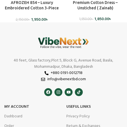
AFROZEH 854 – Luxury
Premium Cotton Dress –
Embroidered Cotton 3-Piece
Unstiched ( Zainab)
Dress – Unstiched
1,850.00
৳
1,950.00
৳
1,950.00
৳
2,150.00
৳
40 feet, Glass factory,Plot 5, Block G, Avenue Road, Basila,
Mohammadpur, Dhaka, Bangladesh
+880 0191-0012718
info@vibenextbd.com
MY ACCOUNT
USEFUL LINKS
Dashboard
Privacy Policy
Order
Return & Exchanges